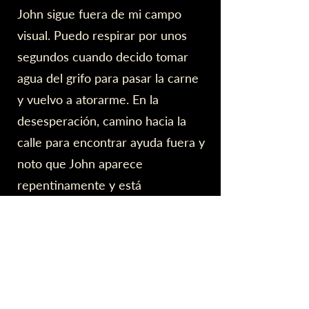
John sigue fuera de mi campo
visual. Puedo respirar por unos
segundos cuando decido tomar
agua del grifo para pasar la carne
y vuelvo a atorarme. En la
desesperación, camino hacia la
calle para encontrar ayuda fuera y
noto que John aparece
repentinamente y está
sosteniendo la perilla de la puerta,
luchando contra mis esfuerzos por
salir. John pone tanta fuerza en
sus manos que casi puedo
escuchar sus dientes rechinar.